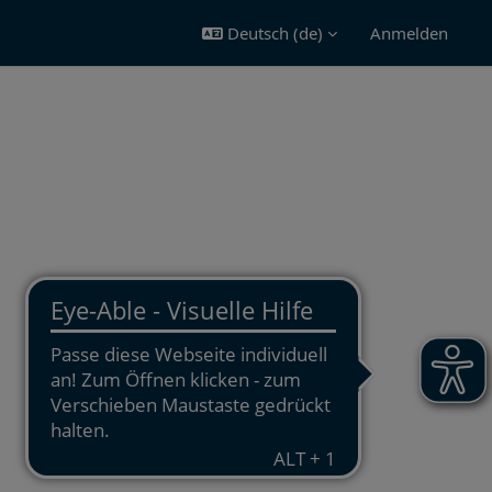
Deutsch ‎(de)‎
Anmelden
Alles aufklappen