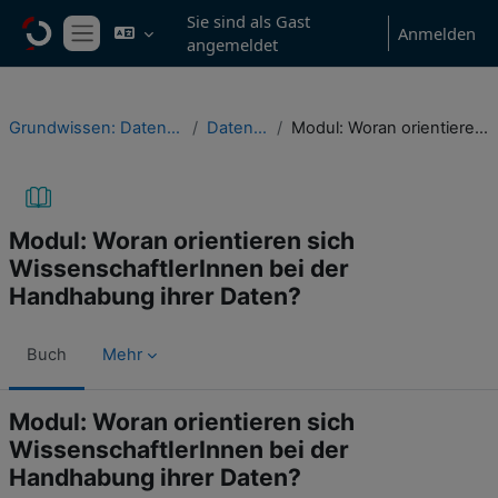
Zum Hauptinhalt
Sie sind als Gast
Anmelden
angemeldet
Website-Übersicht
Grundwissen: Datenmanagement in Studium & wissenschaftlicher Praxis
Daten im Forschungsprozess
Modul: Woran orientieren sich WissenschaftlerInnen bei der Handhabung ihrer Daten?
Modul: Woran orientieren sich
WissenschaftlerInnen bei der
Handhabung ihrer Daten?
Buch
Mehr
Modul: Woran orientieren sich
WissenschaftlerInnen bei der
Handhabung ihrer Daten?