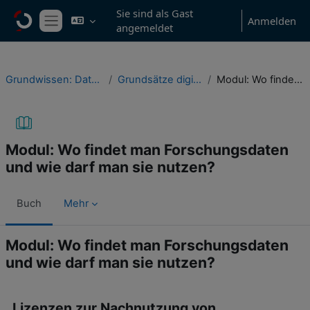
Zum Hauptinhalt
Sie sind als Gast
Anmelden
angemeldet
Website-Übersicht
Grundwissen: Datenmanagement in Studium & wissenschaftlicher Praxis
Grundsätze digitaler Publikation, Nachnutzung & Datenorganisation
Modul: Wo findet man Forschungsdaten und wie darf man sie nutzen?
Modul: Wo findet man Forschungsdaten
und wie darf man sie nutzen?
Buch
Mehr
Modul: Wo findet man Forschungsdaten
und wie darf man sie nutzen?
Abschlussbedingungen
Lizenzen zur Nachnutzung von