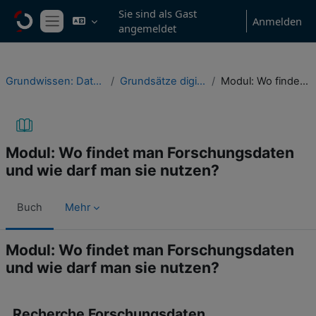
Zum Hauptinhalt
Sie sind als Gast
Anmelden
angemeldet
Website-Übersicht
Grundwissen: Datenmanagement in Studium & wissenschaftlicher Praxis
Grundsätze digitaler Publikation, Nachnutzung & Datenorganisation
Modul: Wo findet man Forschungsdaten und wie darf man sie nutzen?
Modul: Wo findet man Forschungsdaten
und wie darf man sie nutzen?
Buch
Mehr
Modul: Wo findet man Forschungsdaten
und wie darf man sie nutzen?
Abschlussbedingungen
Recherche Forschungsdaten