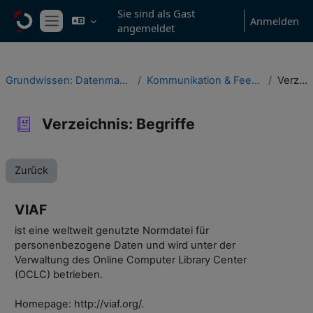
Zum Hauptinhalt
Sie sind als Gast
Anmelden
angemeldet
Website-Übersicht
Grundwissen: Datenmanagement in Studium & wissenschaftlicher Praxis
Kommunikation & Feedback, Verzeichnisse & Informationsressourcen
Verzeichnis: Begriffe
Verzeichnis: Begriffe
Zurück
VIAF
ist eine weltweit genutzte Normdatei für
personenbezogene Daten und wird unter der
Verwaltung des Online Computer Library Center
(OCLC) betrieben.
Homepage: http://viaf.org/.