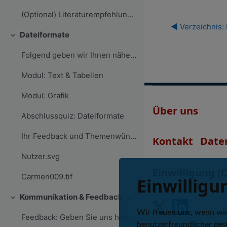
(Optional) Literaturempfehlung: Urheberrecht in der Wissenschaft
◀︎ Verzeichnis: 
Dateiformate
Einklappen
Folgend geben wir Ihnen nähere Auskünfte zu gängig...
Modul: Text & Tabellen
Modul: Grafik
Über uns
Abschlussquiz: Dateiformate
Ihr Feedback und Themenwünsche zu 'Dateiformate'
Kontakt
Date
Nutzer.svg
Einwilligung (
Carmen009.tif
Einwilligu
Kommunikation & Feedback, Verzeichnisse & Informationsressourcen
Einklappen
Wir freuen uns, wenn wi
Feedback: Geben Sie uns hier Ihr abschließendes Feedback zum Kurs!
benutzerfreundlicher gest