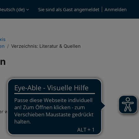
eutsch ‎(de)‎
Sie sind als Gast angemeldet
Anmelden
xis
en
Verzeichnis: Literatur & Quellen
en
er wissenschaftlicher Praxis
. Zugriff: 2023-
»
Verzeichnis: Literatur & Quellen