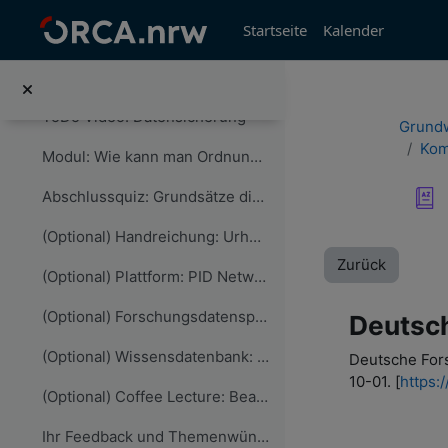
Zum Hauptinhalt
Startseite
Kalender
ToDo Recherche: Lizenzen
Modul: Wo findet man Forschungsdaten und wie darf man sie nutzen?
ToDo Video: Datensicherung
Grundw
Kom
Modul: Wie kann man Ordnung und Struktur in die Arbeit mit Dateien bringen?
Abschlussquiz: Grundsätze digitaler Publikation, Nachnutzung & Datenorganisation
(Optional) Handreichung: Urheberrecht Wissenschaft
Zurück
(Optional) Plattform: PID Network
(Optional) Forschungsdatenspende: MoCoDa2
Deutsch
(Optional) Wissensdatenbank: Wikidata
Deutsche For
10-01. [
https:
(Optional) Coffee Lecture: Bearbeitung Tabellendaten
Ihr Feedback und Themenwünsche zu 'Grundsätze digitale Publikation & Nachnutzung'