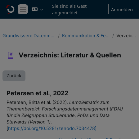
Zum Hauptinhalt
Sie sind als Gast
Anmelden
angemeldet
Website-Übersicht
Grundwissen: Datenmanagement in Studium & wissenschaftlicher Praxis
Kommunikation & Feedback, Verzeichnisse & Informationsressourcen
Verzeichnis: Literatur & Quellen
Verzeichnis: Literatur & Quellen
Zurück
Petersen et al., 2022
Petersen, Britta et al. (2022).
Lernzielmatrix zum
Themenbereich Forschungsdatenmanagement (FDM)
für die Zielgruppen Studierende, PhDs und Data
Stewards (Version 1)
.
[
https://doi.org/10.5281/zenodo.7034478]