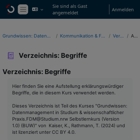
Zum Hauptinhalt
Sie sind als Gast
Anmelden
angemeldet
Website-Übersicht
Grundwissen: Datenmanagement in Studium & wissenschaftlicher Praxis
Kommunikation & Feedback, Verzeichnisse & Informationsressourcen
Verzeichnis: Begriffe
Alphabetisch
Verzeichnis: Begriffe
Verzeichnis: Begriffe
Abschlussbedingungen
Hier finden Sie eine Aufstellung erklärungswürdiger
Begriffe, die in diesem Kurs verwendet werden.
Dieses Verzeichnis ist Teil des Kurses "Grundwissen:
Datenmanagement in Studium & wissenschaftlicher
Praxis.FDM@Studium.nrw Selbstlernkurs (Version
1.0) (BUW)" von Kaiser, K., Rathmann, T. (2024) und
ist lizenziert unter CC BY 4.0.