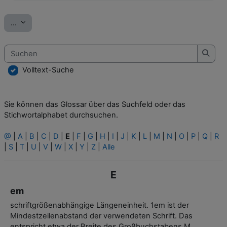
Einträge exportieren
...
Suchen
Such
Volltext-Suche
Sie können das Glossar über das Suchfeld oder das
Stichwortalphabet durchsuchen.
@
|
A
|
B
|
C
|
D
|
E
|
F
|
G
|
H
|
I
|
J
|
K
|
L
|
M
|
N
|
O
|
P
|
Q
|
R
|
S
|
T
|
U
|
V
|
W
|
X
|
Y
|
Z
|
Alle
E
em
schriftgrößenabhängige Längeneinheit. 1em ist der
Mindestzeilenabstand der verwendeten Schrift. Das
entspricht etwa der Breite des Großbuchstabens M.