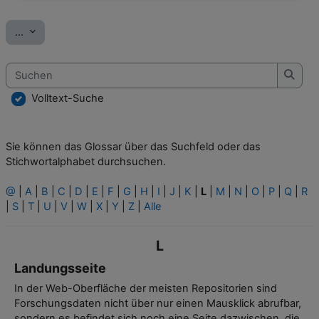
Einträge exportieren
...
Suchen
Such
Volltext-Suche
Sie können das Glossar über das Suchfeld oder das
Stichwortalphabet durchsuchen.
@
|
A
|
B
|
C
|
D
|
E
|
F
|
G
|
H
|
I
|
J
|
K
|
L
|
M
|
N
|
O
|
P
|
Q
|
R
|
S
|
T
|
U
|
V
|
W
|
X
|
Y
|
Z
|
Alle
L
Landungsseite
In der Web-Oberfläche der meisten Repositorien sind
Forschungsdaten nicht über nur einen Mausklick abrufbar,
sondern es befindet sich noch eine Seite dazwischen, die