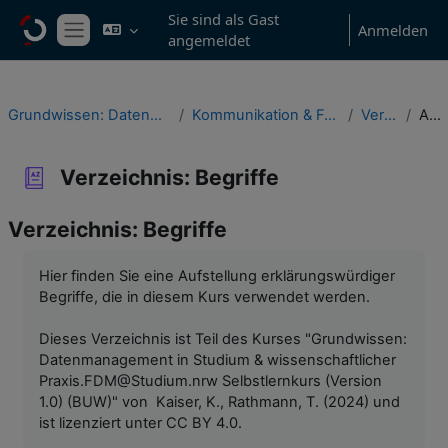
Zum Hauptinhalt
Sie sind als Gast
Anmelden
angemeldet
Website-Übersicht
Grundwissen: Datenmanagement in Studium & wissenschaftlicher Praxis
Kommunikation & Feedback, Verzeichnisse & Informationsressourcen
Verzeichnis: Begriffe
Alphabetisch
Verzeichnis: Begriffe
Verzeichnis: Begriffe
Abschlussbedingungen
Hier finden Sie eine Aufstellung erklärungswürdiger
Begriffe, die in diesem Kurs verwendet werden.
Dieses Verzeichnis ist Teil des Kurses "Grundwissen:
Datenmanagement in Studium & wissenschaftlicher
Praxis.FDM@Studium.nrw Selbstlernkurs (Version
1.0) (BUW)" von Kaiser, K., Rathmann, T. (2024) und
ist lizenziert unter CC BY 4.0.