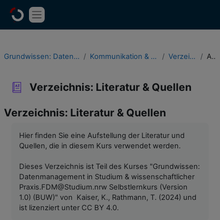
Zum Hauptinhalt
Website-Übersicht
Grundwissen: Datenmanagement in Studium & wissenschaftlicher Praxis
Kommunikation & Feedback, Verzeichnisse & Informationsressourcen
Verzeichnis: Literatur & Quellen
Alphabetisch
Verzeichnis: Literatur & Quellen
Verzeichnis: Literatur & Quellen
Abschlussbedingungen
Hier finden Sie eine Aufstellung der Literatur und
Quellen, die in diesem Kurs verwendet werden.
Dieses Verzeichnis ist Teil des Kurses "Grundwissen:
Datenmanagement in Studium & wissenschaftlicher
Praxis.FDM@Studium.nrw Selbstlernkurs (Version
1.0) (BUW)" von Kaiser, K., Rathmann, T. (2024) und
ist lizenziert unter CC BY 4.0.