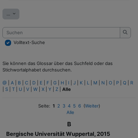
Einträge exportieren
...
Suchen
Such
Volltext-Suche
Sie können das Glossar über das Suchfeld oder das
Stichwortalphabet durchsuchen.
@
|
A
|
B
|
C
|
D
|
E
|
F
|
G
|
H
|
I
|
J
|
K
|
L
|
M
|
N
|
O
|
P
|
Q
|
R
|
S
|
T
|
U
|
V
|
W
|
X
|
Y
|
Z
|
Alle
Seite:
1
2
3
4
5
6
(
Weiter
)
Alle
B
Bergische Universität Wuppertal, 2015