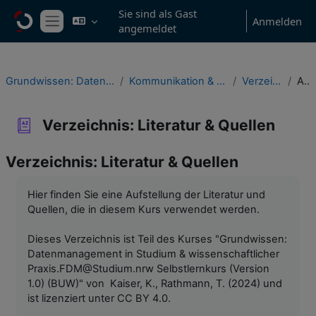
Zum Hauptinhalt
Sie sind als Gast
Anmelden
angemeldet
Website-Übersicht
Grundwissen: Datenmanagement in Studium & wissenschaftlicher Praxis
Kommunikation & Feedback, Verzeichnisse & Informationsressourcen
Verzeichnis: Literatur & Quellen
Alphabetisch
Verzeichnis: Literatur & Quellen
Verzeichnis: Literatur & Quellen
Abschlussbedingungen
Hier finden Sie eine Aufstellung der Literatur und
Quellen, die in diesem Kurs verwendet werden.
Dieses Verzeichnis ist Teil des Kurses "Grundwissen:
Datenmanagement in Studium & wissenschaftlicher
Praxis.FDM@Studium.nrw Selbstlernkurs (Version
1.0) (BUW)" von Kaiser, K., Rathmann, T. (2024) und
ist lizenziert unter CC BY 4.0.