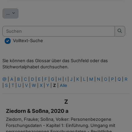
Einträge exportieren
...
Suchen
Such
Volltext-Suche
Sie können das Glossar über das Suchfeld oder das
Stichwortalphabet durchsuchen.
@
|
A
|
B
|
C
|
D
|
E
|
F
|
G
|
H
|
I
|
J
|
K
|
L
|
M
|
N
|
O
|
P
|
Q
|
R
|
S
|
T
|
U
|
V
|
W
|
X
|
Y
|
Z
|
Alle
Z
Ziedorn & Soßna, 2020 a
Ziedorn, Frauke; Soßna, Volker: Personenbezogene
Forschungsdaten - Kapitel 1: Einführung. Umgang mit
personenbezogenen Forschungsdaten - Rechtliche