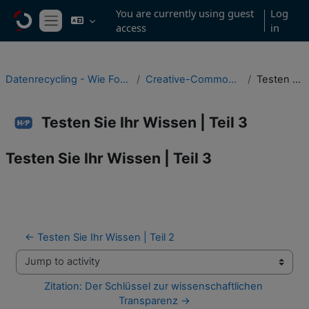
Skip to main content
You are currently using guest
Log
access
in
Side panel
Datenrecycling - Wie Forschungsdaten nachgenutzt werden können
Creative-Commons-Lizenzen verstehen leicht gemacht
Testen Sie Ihr Wissen | Teil 3
Testen Sie Ihr Wissen | Teil 3
Testen Sie Ihr Wissen | Teil 3
Completion requirements
← Testen Sie Ihr Wissen | Teil 2
Jump to activity
Zitation: Der Schlüssel zur wissenschaftlichen 
Transparenz →