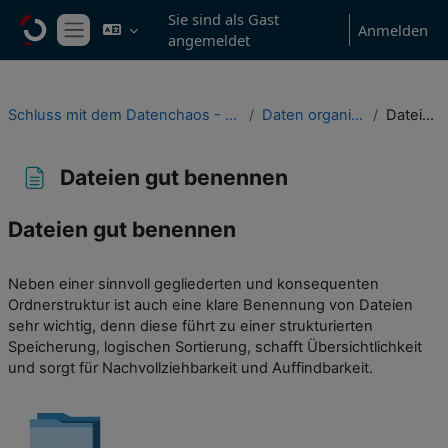
Zum Hauptinhalt
Sie sind als Gast
Anmelden
angemeldet
Website-Übersicht
Schluss mit dem Datenchaos - Wie Forschungsdatenmanagement für Ordnung sorgt
Daten organisieren und gut beschreiben
Dateien gut benennen
Dateien gut benennen
Dateien gut benennen
Abschlussbedingungen
Neben einer sinnvoll gegliederten und konsequenten
Ordnerstruktur ist auch eine klare Benennung von Dateien
sehr wichtig, denn diese führt zu einer strukturierten
Speicherung, logischen Sortierung, schafft Übersichtlichkeit
und sorgt für Nachvollziehbarkeit und Auffindbarkeit.