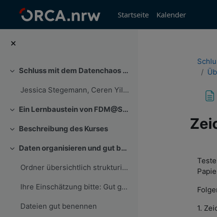
Zum Hauptinhalt
Startseite
Kalender
Schlu
Schluss mit dem Datenchaos - Wie Forschungsdatenmanagement für Ordnung sorgt
Üb
Einklappen
Jessica Stegemann, Ceren Yildiz, Mirjam Blümm, Sin...
Ein Lernbaustein von FDM@Studium.nrw
Einklappen
Zei
Beschreibung des Kurses
Einklappen
Abs
Daten organisieren und gut beschreiben
Einklappen
Teste
Ordner übersichtlich strukturieren
Papie
Ihre Einschätzung bitte: Gut gewählte Dateinamen?
Folge
Dateien gut benennen
1. Ze