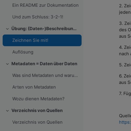
Ein README zur Dokumentation
2. Ze
jeden
Und zum Schluss: 3-2-1!
3. Ze
Übung: (Daten-)Beschreibungen nachvollziehen
des O
Einklappen
aus Sc
Zeichnen Sie mit!
4. Ze
Auflösung
nach 
Metadaten = Daten über Daten
5. Ze
Einklappen
Was sind Metadaten und warum sind diese wichtig?
6. Ze
aus Sc
Arten von Metadaten
7. Fü
Wozu dienen Metadaten?
Verzeichnis von Quellen
Einklappen
Quell
https
Verzeichnis von Quellen