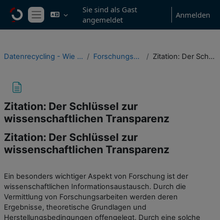
Zum Hauptinhalt
Sie sind als Gast
Anmelden
angemeldet
Website-Übersicht
Datenrecycling - Wie Forschungsdaten nachgenutzt werden können
Forschungsdaten und Lizenzen richtig zitieren
Zitation: Der Schlüssel zur wissenschaftlichen Transparenz
Zitation: Der Schlüssel zur
wissenschaftlichen Transparenz
Zitation: Der Schlüssel zur
wissenschaftlichen Transparenz
Abschlussbedingungen
Ein besonders wichtiger Aspekt von Forschung ist der
wissenschaftlichen Informationsaustausch. Durch die
Vermittlung von Forschungsarbeiten werden deren
Ergebnisse, theoretische Grundlagen und
Herstellungsbedingungen offengelegt. Durch eine solche