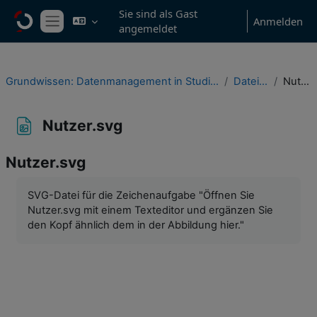
Zum Hauptinhalt
Sie sind als Gast
Anmelden
angemeldet
Website-Übersicht
Grundwissen: Datenmanagement in Studium & wissenschaftlicher Praxis
Dateiformate
Nutzer.svg
Nutzer.svg
Nutzer.svg
Abschlussbedingungen
SVG-Datei für die Zeichenaufgabe "Öffnen Sie
Nutzer.svg mit einem Texteditor und ergänzen Sie
den Kopf ähnlich dem in der Abbildung hier."