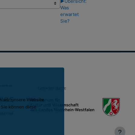
▶︎
Übersicht:
Was
erwartet
Sie?
Gefördert durch:
n wir unsere Website
 Sie können diese