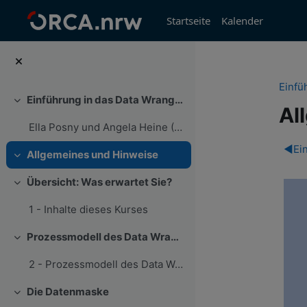
Zum Hauptinhalt
Startseite
Kalender
Einfü
Einführung in das Data Wrangling - Konzepte und Umsetzung in SPSS
Einklappen
Al
Ella Posny und Angela Heine (2024...
Ab
◀︎
Ei
Allgemeines und Hinweise
Einklappen
Übersicht: Was erwartet Sie?
Einklappen
1 - Inhalte dieses Kurses
Prozessmodell des Data Wrangling
Einklappen
2 - Prozessmodell des Data Wrangling
Die Datenmaske
Einklappen