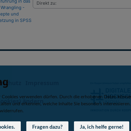
nführung in das
 Wrangling -
epte und
tzung in SPSS
ng
nschutz
Impressum
r Cookies verwenden dürfen. Durch die erhobenen Daten könne
Cookies) ändern
alten und erkennen, welche Inhalte Sie besonders interessieren.
widerrufen.
ookies.
Fragen dazu?
Ja, ich helfe gerne!