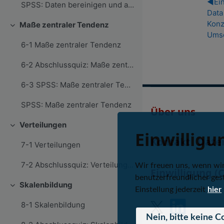
◀︎
Ei
SPSS: Daten bereinigen und anreichern
Data
Konz
Maße zentraler Tendenz
Einklappen
Umse
6-1 Maße zentraler Tendenz
6-2 Abschlussquiz: Maße zentraler Tendenz
6-3 SPSS: Maße zentraler Tendenz
SPSS: Maße zentraler Tendenz
Über uns
Verteilungen
Einklappen
Einwilligu
Kontakt
Date
7-1 Verteilungen
7-2 Abschlussquiz: Verteilungen
Wir freuen uns, wenn wi
Einwilligung (
benutzerfreundlicher gest
Skalenbildung
Einklappen
Einstellung jederzeit
hier
8-1 Skalenbildung
Nein, bitte keine C