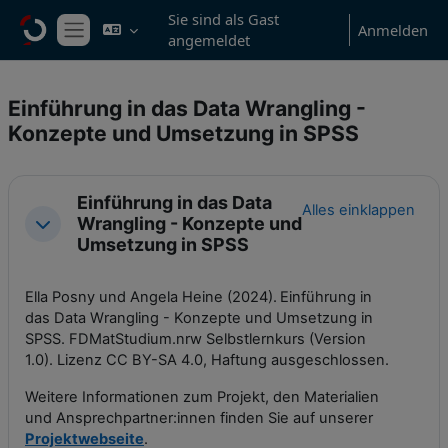
Zum Hauptinhalt
Sie sind als Gast
Anmelden
angemeldet
Website-Übersicht
Einführung in das Data Wrangling -
Konzepte und Umsetzung in SPSS
Abschnittsübersicht
Einführung in das Data
Alles einklappen
Wrangling - Konzepte und
Einklappen
Umsetzung in SPSS
Ella Posny und Angela Heine (2024).
Einführung in
das Data Wrangling - Konzepte und Umsetzung in
SPSS. FDMatStudium.nrw Selbstlernkurs (Version
1.0). Lizenz CC BY-SA 4.0, Haftung ausgeschlossen.
Weitere Informationen zum Projekt, den Materialien
und Ansprechpartner:innen finden Sie auf unserer
Projektwebseite
.