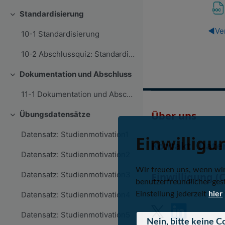
Standardisierung
Einklappen
◀︎
Ve
10-1 Standardisierung
10-2 Abschlussquiz: Standardisierung
Dokumentation und Abschluss
Einklappen
11-1 Dokumentation und Abschluss
Über uns
Übungsdatensätze
Einklappen
Datensatz: Studienmotivation1
Einwilligu
Kontakt
Date
Datensatz: Studienmotivation2
Wir freuen uns, wenn wi
Datensatz: Studienmotivation3
Einwilligung (
benutzerfreundlicher gest
Einstellung jederzeit
hier
Datensatz: Studienmotivation4
Datensatz: Studienmotivation5
Nein, bitte keine C