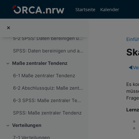
SPSS: Skalenniveaus
Zum Hauptinhalt
Startseite
Kalender
Daten bereinigen und anreichern
Einklappen
5-1 Daten bereinigen und anreichern
5-2 SPSS: Daten bereinigen und anreichern
Einfü
Sk
SPSS: Daten bereinigen und anreichern
Maße zentraler Tendenz
Ab
Einklappen
◀︎
Ve
6-1 Maße zentraler Tendenz
Es ko
6-2 Abschlussquiz: Maße zentraler Tendenz
müsse
Frage
6-3 SPSS: Maße zentraler Tendenz
Lernz
SPSS: Maße zentraler Tendenz
Verteilungen
Einklappen
7-1 Verteilungen