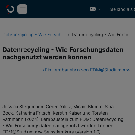
Zum Hauptinhalt
Sie sind al
Website-Übersicht
Datenrecycling - Wie Forschungsdaten nachgenutzt werden können
Datenrecycling - Wie Forschungsdaten nachgenutzt werden können
Datenrecycling - Wie Forschungsdaten
nachgenutzt werden können
Abschnittsübersicht
→
Ein Lernbaustein von FDM@Studium.nrw
Jessica Stegemann, Ceren Yildiz, Mirjam Blümm, Sina
Bock, Katharina Fritsch, Kerstin Kaiser und Torsten
Rathmann (2024). Lernbaustein zum FDM: Datenrecycling
- Wie Forschungsdaten nachgenutzt werden können.
FDM@Studium.nrw Selbstlernkurs (Version 1.0).