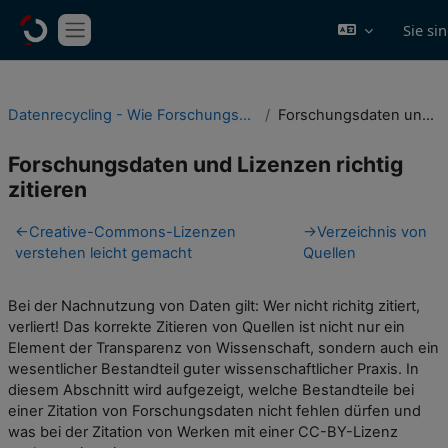
Zum Hauptinhalt
Sie si
Website-Übersicht
Datenrecycling - Wie Forschungsdaten nachgenutzt werden können
Forschungsdaten und Lizenzen richtig zitieren
Forschungsdaten und Lizenzen richtig
zitieren
Abschnittsübersicht
←
Creative-Commons-Lizenzen
→
Verzeichnis von
verstehen leicht gemacht
Quellen
Bei der Nachnutzung von Daten gilt: Wer nicht richitg zitiert,
verliert! Das korrekte Zitieren von Quellen ist nicht nur ein
Element der Transparenz von Wissenschaft, sondern auch ein
wesentlicher Bestandteil guter wissenschaftlicher Praxis. In
diesem Abschnitt wird aufgezeigt, welche Bestandteile bei
einer Zitation von Forschungsdaten nicht fehlen dürfen und
was bei der Zitation von Werken mit einer CC-BY-Lizenz