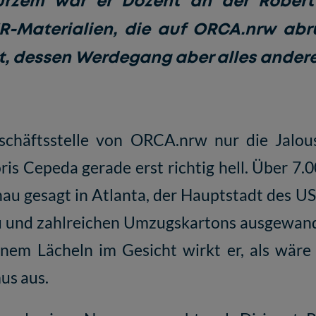
Kurzem war er Dozent an der Robe
R-Materialien, die auf ORCA.nrw abru
ebt, dessen Werdegang aber alles andere 
chäftsstelle von ORCA.nrw nur die Jalou
ris Cepeda gerade erst richtig hell. Über 
enau gesagt in Atlanta, der Hauptstadt des U
au und zahlreichen Umzugskartons ausgewand
einem Lächeln im Gesicht wirkt er, als wä
us aus.