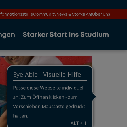
formationsstelle
Community
News & Storys
FAQ
Über uns
ngen
Starker Start ins Studium