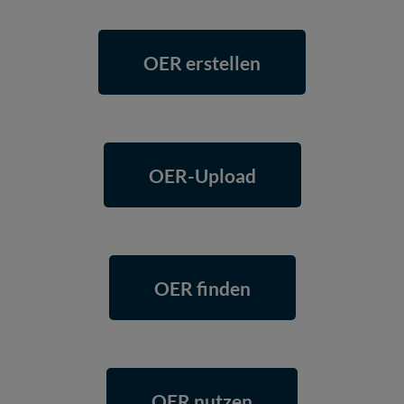
OER erstellen
OER-Upload
OER finden
OER nutzen