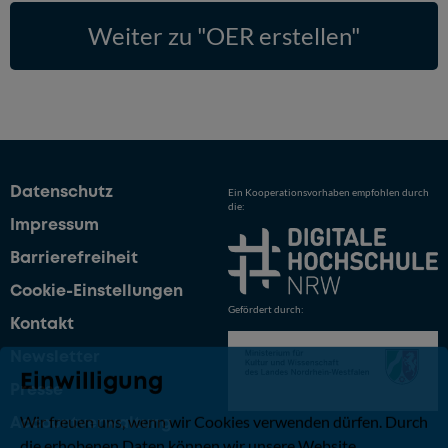
Weiter zu "OER erstellen"
Datenschutz
Ein Kooperationsvorhaben empfohlen durch
die:
Impressum
Barrierefreiheit
Cookie-Einstellungen
Gefördert durch:
Kontakt
Newsletter
Einwilligung
Presse
Wir freuen uns, wenn wir Cookies verwenden dürfen. Durch
Accountverwaltung
die erhobenen Daten können wir unsere Website