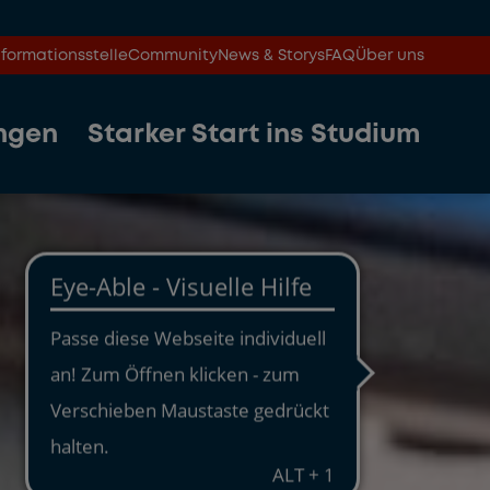
formationsstelle
Community
News & Storys
FAQ
Über uns
ngen
Starker Start ins Studium