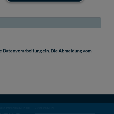
lte Datenverarbeitung ein. Die Abmeldung vom
aben empfohlen durch die:
Gefördert durch: