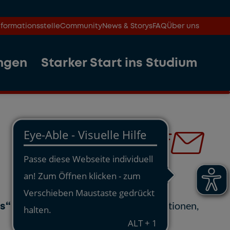
formationsstelle
Community
News & Storys
FAQ
Über uns
ngen
Starker Start ins Studium
s“
und erhalten alle wichtigen Informationen,