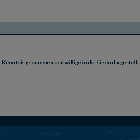
 Kenntnis genommen und willige in die hierin dargestel
tz
Kontakt
Ein Kooperationsvorh