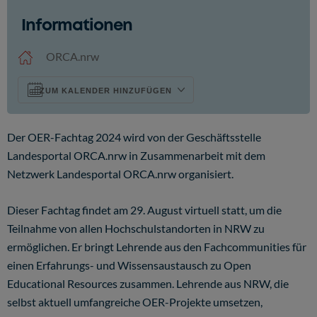
Informationen
ICS herunterladen
Google Kalender
ORCA.nrw
ZUM KALENDER HINZUFÜGEN
Der OER-Fachtag 2024 wird von der Geschäftsstelle
Landesportal ORCA.nrw in Zusammenarbeit mit dem
Netzwerk Landesportal ORCA.nrw organisiert.
Dieser Fachtag findet am 29. August virtuell statt, um die
Teilnahme von allen Hochschulstandorten in NRW zu
ermöglichen. Er bringt Lehrende aus den Fachcommunities für
einen Erfahrungs- und Wissensaustausch zu Open
Educational Resources zusammen. Lehrende aus NRW, die
selbst aktuell umfangreiche OER-Projekte umsetzen,