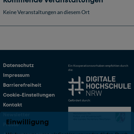
Kommende Veranstaltungen
Keine Veranstaltungen an diesem Ort
Datenschutz
Ein Kooperationsvorhaben empfohlen durch
die:
Impressum
Barrierefreiheit
Cookie-Einstellungen
Gefördert durch:
Kontakt
Newsletter
Einwilligung
Presse
Wir freuen uns, wenn wir Cookies verwenden dürfen. Durch