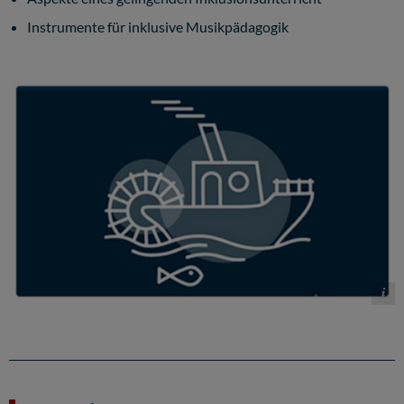
Instrumente für inklusive Musikpädagogik
https://legacy.hoou.de/projects/inklusion-in-der-musikpadagogik/preview