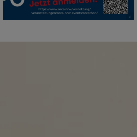
© ORCA.nrw