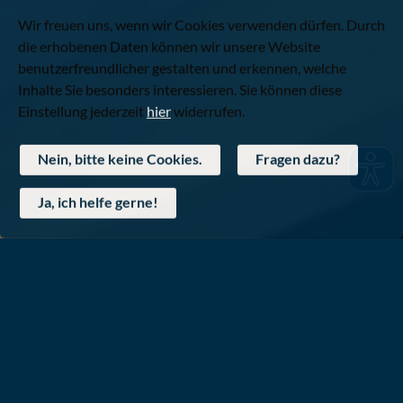
Wir freuen uns, wenn wir Cookies verwenden dürfen. Durch
die erhobenen Daten können wir unsere Website
benutzerfreundlicher gestalten und erkennen, welche
Inhalte Sie besonders interessieren. Sie können diese
Einstellung jederzeit
hier
widerrufen.
Nein, bitte keine Cookies.
Fragen dazu?
Ja, ich helfe gerne!