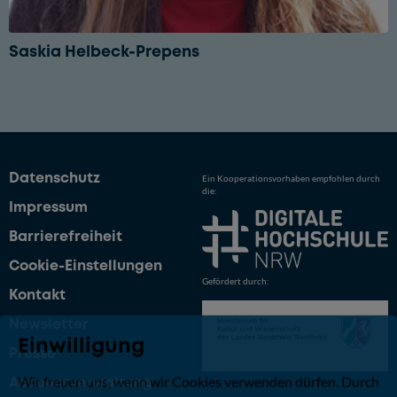
Saskia Helbeck-Prepens
Datenschutz
Ein Kooperationsvorhaben empfohlen durch
die:
Impressum
Barrierefreiheit
Cookie-Einstellungen
Gefördert durch:
Kontakt
Newsletter
Einwilligung
Presse
Wir freuen uns, wenn wir Cookies verwenden dürfen. Durch
Accountverwaltung