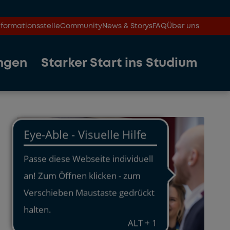
formationsstelle
Community
News & Storys
FAQ
Über uns
ngen
Starker Start ins Studium