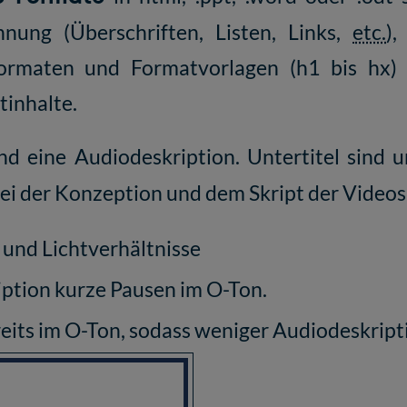
nung (Überschriften, Listen, Links,
etc.
),
ormaten und Formatvorlagen (h1 bis hx) u
tinhalte.
d eine Audiodeskription. Untertitel sind u
 bei der Konzeption und dem Skript der Videos
 und Lichtverhältnisse
iption kurze Pausen im O-Ton.
reits im O-Ton, sodass weniger Audiodeskripti