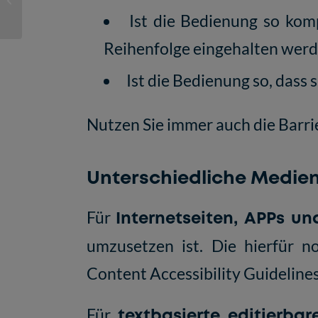
Intelligenz und Learning
Ist die Bedienung so kom
Analytics...
Reihenfolge eingehalten wer
Ist die Bedienung so, dass 
Nutzen Sie immer auch die Barri
Unterschiedliche Medien
Für
Internetseiten, APPs u
umzusetzen ist. Die hierfür 
Content Accessibility Guidelin
Für
textbasierte editierba