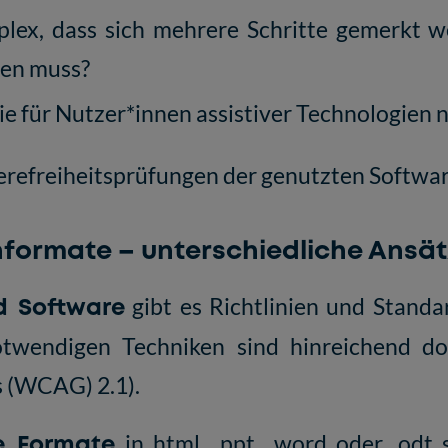
plex, dass sich mehrere Schritte gemerkt 
den muss?
sie für Nutzer*innen assistiver Technologien n
erefreiheitsprüfungen der genutzten Softwar
formate – unterschiedliche Ansät
nd Software
gibt es Richtlinien und Standar
notwendigen Techniken sind hinreichend d
es (WCAG) 2.1
).
re Formate
in html, .ppt, .word oder .odt 