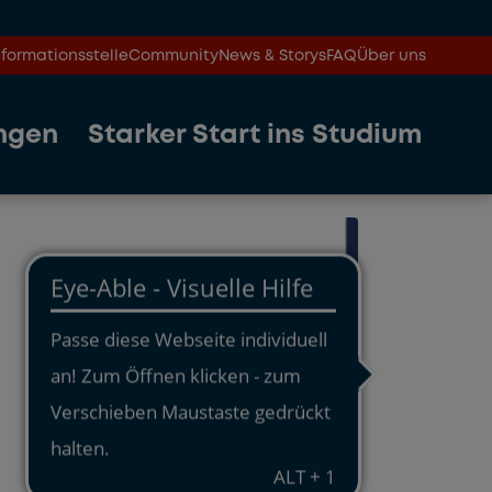
formationsstelle
Community
News & Storys
FAQ
Über uns
ngen
Starker Start ins Studium