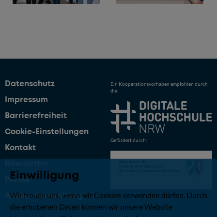
Datenschutz
Ein Kooperationsvorhaben empfohlen durch
die:
Impressum
Barrierefreiheit
Cookie-Einstellungen
Gefördert durch:
Kontakt
Newsletter
Einwilligung
Presse
Wir freuen uns, wenn wir Cookies verwenden dürfen. Durch
Accountverwaltung
die erhobenen Daten können wir unsere Website