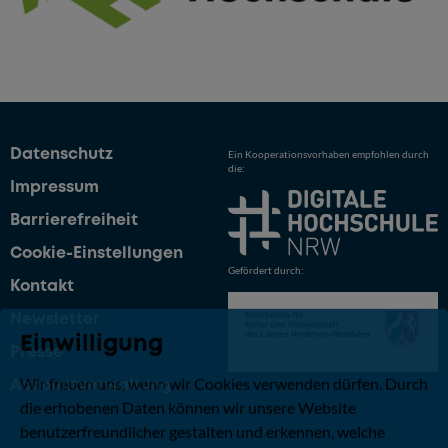
Datenschutz
Ein Kooperationsvorhaben empfohlen durch
die:
Impressum
Barrierefreiheit
Cookie-Einstellungen
Gefördert durch:
Kontakt
Newsletter
Einwilligung
Presse
Wir freuen uns, wenn wir Cookies verwenden dürfen. Durch
Accountverwaltung
die erhobenen Daten können wir unsere Website
benutzerfreundlicher gestalten und erkennen, welche