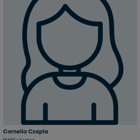
Cornelia Czapla
RWTH Aachen