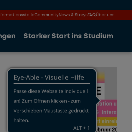
formationsstelle
Community
News & Storys
FAQ
Über uns
ngen
Starker Start ins Studium