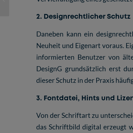
Mathematik-Angebote
von ORCA.nrw bei
2. Designrechtlicher Schutz
Studieninteressierten...
Daneben kann ein designrechtl
Neuheit und Eigenart voraus. Ei
informierten Benutzer von ält
DesignG grundsätzlich erst du
dieser Schutz in der Praxis häuf
3. Fontdatei, Hints und Li
Von der Schriftart zu unterschei
das Schriftbild digital erzeugt