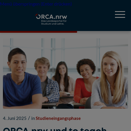
Menü überspringen (Enter drücken)
/
4. Juni 2025
in
Studieneingangsphase
ORCA.nrw und to teach