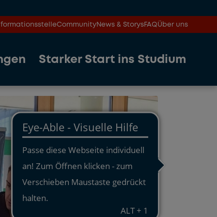
formationsstelle
Community
News & Storys
FAQ
Über uns
ngen
Starker Start ins Studium