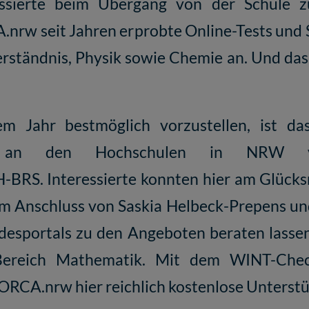
essierte beim Übergang von der Schule 
.nrw seit Jahren erprobte Online-Tests und 
erständnis
,
Physik
sowie
Chemie
an. Und das
m Jahr bestmöglich vorzustellen, ist da
ungen an den Hochschulen in NRW 
BRS. Interessierte konnten hier am Glücksr
m Anschluss von Saskia Helbeck-Prepens u
ndesportals zu den Angeboten beraten lassen
Bereich
Mathematik
. Mit dem WINT-Check
CA.nrw hier reichlich kostenlose Unterstü