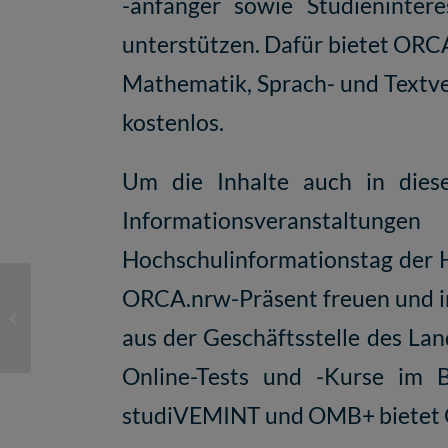
-anfänger sowie Studieninter
unterstützen. Dafür bietet ORCA
Mathematik
,
Sprach- und Textv
kostenlos.
Um die Inhalte auch in diese
Informationsveranstalt
Hochschulinformationstag der H-
University:Future
ORCA.nrw-Präsent freuen und i
Festival 2026: Call for
Participation läuft bis
aus der Geschäftsstelle des La
zum 16. ...
Online-Tests und -Kurse im 
studiVEMINT und OMB+ bietet OR