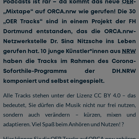
Podcasts ist rar – da kommt das neue
OER
-
„Mixtape“ auf ORCA.nrw wie gerufen! Die 30
„OER Tracks“ sind in einem
Projekt der FH
Dortmund
entstanden, das die ORCA.nrw-
Netzwerkstelle Dr. Sina Nitzsche ins Leben
gerufen hat. 10 junge Künstler*innen aus
NRW
haben die Tracks im Rahmen des
Corona-
Soforthile-Programms
der DH.NRW
komponiert und selbst eingespielt.
Alle Tracks stehen unter der Lizenz CC BY 4.0 – das
bedeutet, Sie dürfen die Musik nicht nur frei nutzen,
sondern auch verändern – kürzen, mixen und
adaptieren. Viel Spaß beim Anhören und Nutzen! ?
Hier können Sie die
OER Tracks auf ORCA.nrw
anhören