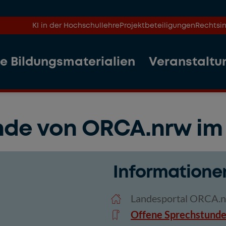
KI in der Hochschullehre
Projektbeteiligungen
Rechtsin
le Bildungsmaterialien
Veranstaltu
de von ORCA.nrw im 
Informatione
nder
iCalendar
Office 36
Landesportal ORCA.
Offene Sprechstund