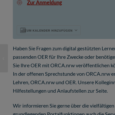
Zur Anmeldung
ZUM KALENDER HINZUFÜGEN
Haben Sie Fragen zum digital gestützten Ler
Offene Sprechstunde von ORCA.nrw
passenden OER für Ihre Zwecke oder benötigen 
im März
Sie Ihre OER mit ORCA.nrw veröffentlichen k
In der offenen Sprechstunde von ORCA.nrw erh
Lehren, ORCA.nrw und OER. Unsere Kolleginne
Hilfestellungen und Anlaufstellen zur Seite.
Wir informieren Sie gerne über die vielfälti
grundlegenden Portalfunktionen auch die Ser