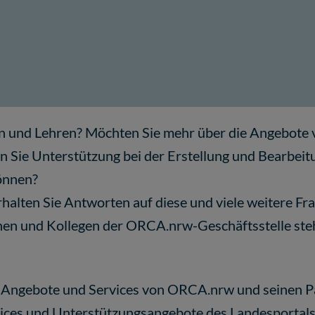
nen und Lehren? Möchten Sie mehr über die Angebot
Sie Unterstützung bei der Erstellung und Bearbeitu
önnen?
alten Sie Antworten auf diese und viele weitere Fra
n und Kollegen der ORCA.nrw-Geschäftsstelle steh
gen Angebote und Services von ORCA.nrw und seinen 
vices und Unterstützungsangebote des Landesportals