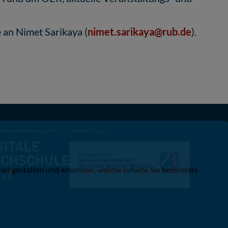
 an Nimet Sarikaya (
nimet.sarikaya@rub.de
).
aben empfohlen durch die:
Gefördert durch:
er gestalten und erkennen, welche Inhalte Sie besonders