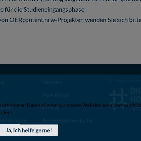
e für die Studieneingangsphase.
on OERcontent.nrw-Projekten wenden Sie sich bitte
tz
Kontakt
Ein Kooperationsvorh
m
Newsletter
e erhobenen Daten können wir unsere Website benutzerfreundlich
iheit
Presse
ufen.
stellungen
Accountverwaltung
Ja, ich helfe gerne!