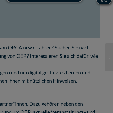
e von ORCA.nrw erfahren? Suchen Sie nach
Of
ng von OER? Interessieren Sie sich dafür, wie
im
gen rund um digital gestütztes Lernen und
en Ihnen mit nützlichen Hinweisen,
Partner*innen. Dazu gehören neben den
 rund um OER, aktuelle Veranstaltungs- und