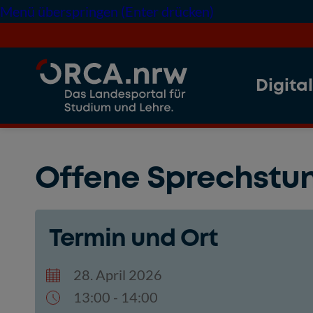
Menü überspringen (Enter drücken)
Digita
Offene Sprechstun
Termin und Ort
ICS herunterladen
Google Kale
28. April 2026
13:00 - 14:00