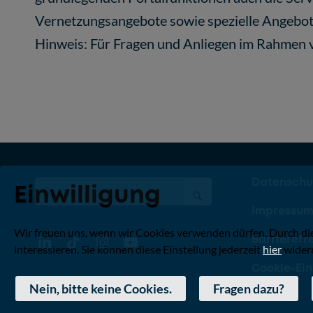
Vernetzungsangebote sowie spezielle Angebot
Hinweis: Für Fragen und Anliegen im Rahmen v
Datenschu
Einwilligung
Impressu
Wir freuen uns, wenn wir Cookies verwenden dürfen. Durch di
Barrierefre
interessieren. Sie können diese Einstellung jederzeit
hier
widerr
Cookie-Ein
Nein, bitte keine Cookies.
Fragen dazu?