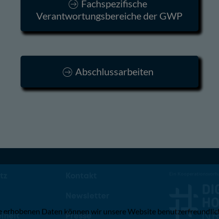
Fachspezifische
Verantwortungsbereiche der GWP
Abschlussarbeiten
tz
Kontakt
Ein Kooperationsvorh
m
Newsletter
e erhobenen Daten können wir unsere Website benutzerfreundlich
iheit
Presse