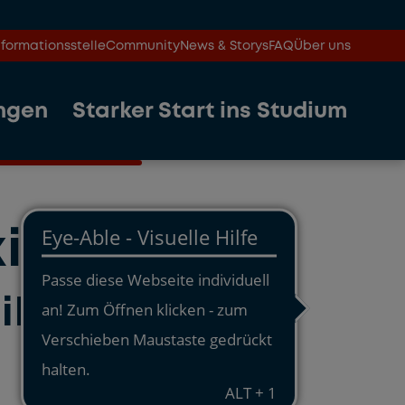
formationsstelle
Community
News & Storys
FAQ
Über uns
ngen
Starker Start ins Studium
is
ibprojekte“