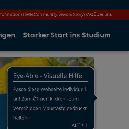
formationsstelle
Community
News & Storys
FAQ
Über uns
ngen
Starker Start ins Studium