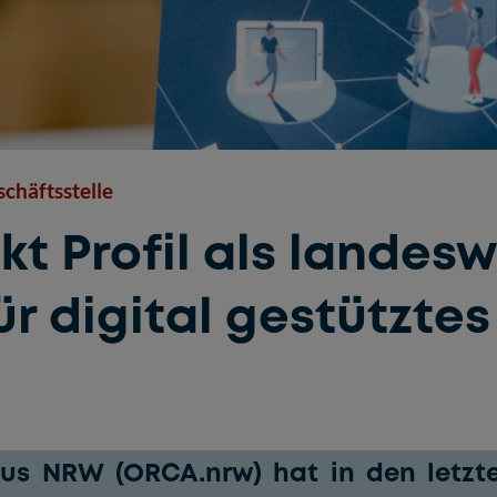
chäftsstelle
t Profil als landesw
für digital gestützte
s NRW (ORCA.nrw) hat in den letzt