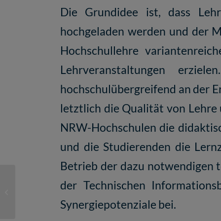
Die Grundidee ist, dass Lehr
hochgeladen werden und der Mat
Hochschullehre variantenreic
Lehrveranstaltungen erzie
hochschulübergreifend an der E
letztlich die Qualität von Lehre
NRW-Hochschulen die didaktisc
und die Studierenden die Lern
Betrieb der dazu notwendigen t
Markus Deimann: „Die
der Technischen Informationsb
Inhalte stehen bei
Synergiepotenziale bei.
ORCA.nrw im Fokus“