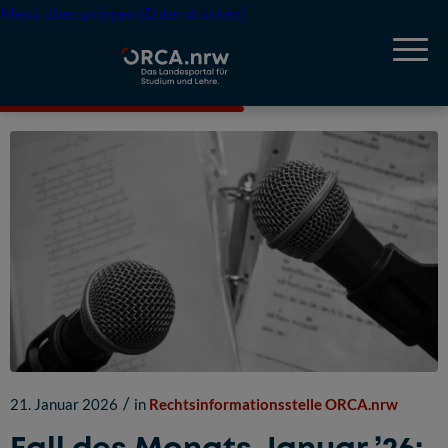
Menü überspringen (Enter drücken)
/
21. Januar 2026
in
Rechtsinformationsstelle ORCA.nrw
Fall des Monats Januar ’26: