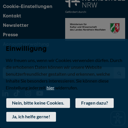
Cookie-Einstellungen
Gefördert durch:
Kontakt
Newsletter
Presse
Accountverwaltung
Einwilligung
Wir freuen uns, wenn wir Cookies verwenden dürfen. Durch
die erhobenen Daten können wir unsere Website
benutzerfreundlicher gestalten und erkennen, welche
Inhalte Sie besonders interessieren. Sie können diese
Einstellung jederzeit
hier
widerrufen.
Nein, bitte keine Cookies.
Fragen dazu?
Ja, ich helfe gerne!